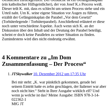
(ein katholischer Hilfsgeistlicher), der von Josef K.s Process weiß.
Dieser teilt K. mit, dass es schlecht um seinen Process stehe und ein
Urteil naht. Um K. seine eigene Situation vor Augen zu führen,
erzählt der Gefängniskaplan die Parabel „Vor dem Gesetzt“
(Torhüterlegende / Torhüterparabel). Anschließend erläutert er diese
noch unter verschiedene Aspekte. Auch wenn sich K. an der
Diskussion über den Inhalt und der Deutung der Parabel beteiligt,
scheint er doch keine Parallelen zu seiner Situation zu finden.
Zumindestens wird dies nicht eindeutig erwähnt.
4 Kommentare zu „
Im Dom
Zusammenfassung – Der Process
“
JTSkywalker
10. Dezember 2012 um 17:35 Uhr
Bei mir steht: „K. war pünktlich gekommen, gerade bei
seinem Eintritt hatte es zehn geschlagen, der Italiener war aber
noch nicht hier.“ Steht in Ihrer Ausgabe wirklich elf? Und
wenn ja welche ist das? Meine Ausgabe: ISBN 978-3-14-
022362-1
MfG JT