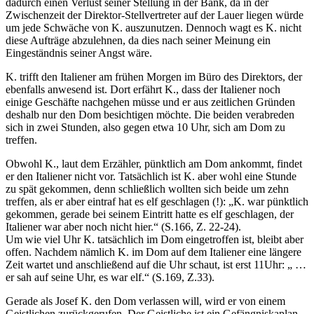
dadurch einen Verlust seiner Stellung in der Bank, da in der
Zwischenzeit der Direktor-Stellvertreter auf der Lauer liegen würde
um jede Schwäche von K. auszunutzen. Dennoch wagt es K. nicht
diese Aufträge abzulehnen, da dies nach seiner Meinung ein
Eingeständnis seiner Angst wäre.
K. trifft den Italiener am frühen Morgen im Büro des Direktors, der
ebenfalls anwesend ist. Dort erfährt K., dass der Italiener noch
einige Geschäfte nachgehen müsse und er aus zeitlichen Gründen
deshalb nur den Dom besichtigen möchte. Die beiden verabreden
sich in zwei Stunden, also gegen etwa 10 Uhr, sich am Dom zu
treffen.
Obwohl K., laut dem Erzähler, pünktlich am Dom ankommt, findet
er den Italiener nicht vor. Tatsächlich ist K. aber wohl eine Stunde
zu spät gekommen, denn schließlich wollten sich beide um zehn
treffen, als er aber eintraf hat es elf geschlagen (!): „K. war pünktlich
gekommen, gerade bei seinem Eintritt hatte es elf geschlagen, der
Italiener war aber noch nicht hier.“ (S.166, Z. 22-24).
Um wie viel Uhr K. tatsächlich im Dom eingetroffen ist, bleibt aber
offen. Nachdem nämlich K. im Dom auf dem Italiener eine längere
Zeit wartet und anschließend auf die Uhr schaut, ist erst 11Uhr: „ …
er sah auf seine Uhr, es war elf.“ (S.169, Z.33).
Gerade als Josef K. den Dom verlassen will, wird er von einem
Geistlichen zurückgerufen. Der Geistliche ist ein Gefängniskaplan