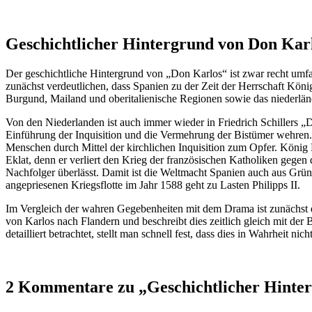
Geschichtlicher Hintergrund von Don Kar
Der geschichtliche Hintergrund von „Don Karlos“ ist zwar recht umf
zunächst verdeutlichen, dass Spanien zu der Zeit der Herrschaft Köni
Burgund, Mailand und oberitalienische Regionen sowie das niederlä
Von den Niederlanden ist auch immer wieder in Friedrich Schillers 
Einführung der Inquisition und die Vermehrung der Bistümer wehren. 
Menschen durch Mittel der kirchlichen Inquisition zum Opfer. König 
Eklat, denn er verliert den Krieg der französischen Katholiken gegen 
Nachfolger überlässt. Damit ist die Weltmacht Spanien auch aus Grü
angepriesenen Kriegsflotte im Jahr 1588 geht zu Lasten Philipps II.
Im Vergleich der wahren Gegebenheiten mit dem Drama ist zunächst erk
von Karlos nach Flandern und beschreibt dies zeitlich gleich mit 
detailliert betrachtet, stellt man schnell fest, dass dies in Wahrheit ni
2 Kommentare zu „
Geschichtlicher Hinte