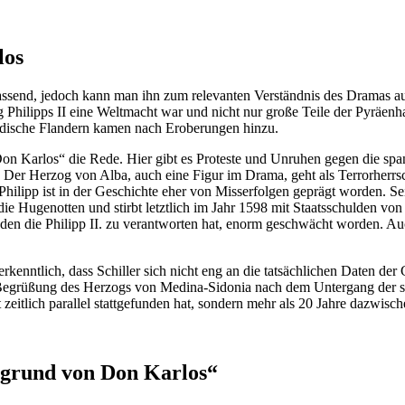
los
assend, jedoch kann man ihn zum relevanten Verständnis des Dramas au
g Philipps II eine Weltmacht war und nicht nur große Teile der Pyräenh
ndische Flandern kamen nach Eroberungen hinzu.
„Don Karlos“ die Rede. Hier gibt es Proteste und Unruhen gegen die s
Der Herzog von Alba, auch eine Figur im Drama, geht als Terrorherrsch
Philipp ist in der Geschichte eher von Misserfolgen geprägt worden. Se
die Hugenotten und stirbt letztlich im Jahr 1598 mit Staatsschulden vo
nden die Philipp II. zu verantworten hat, enorm geschwächt worden. A
enntlich, dass Schiller sich nicht eng an die tatsächlichen Daten der
der Begrüßung des Herzogs von Medina-Sidonia nach dem Untergang de
cht zeitlich parallel stattgefunden hat, sondern mehr als 20 Jahre dazwisc
rgrund von Don Karlos
“