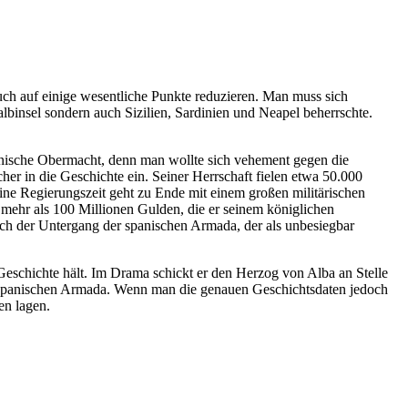
ch auf einige wesentliche Punkte reduzieren. Man muss sich
albinsel sondern auch Sizilien, Sardinien und Neapel beherrschte.
panische Obermacht, denn man wollte sich vehement gegen die
er in die Geschichte ein. Seiner Herrschaft fielen etwa 50.000
ine Regierungszeit geht zu Ende mit einem großen militärischen
n mehr als 100 Millionen Gulden, die er seinem königlichen
uch der Untergang der spanischen Armada, der als unbesiegbar
 Geschichte hält. Im Drama schickt er den Herzog von Alba an Stelle
r spanischen Armada. Wenn man die genauen Geschichtsdaten jedoch
hen lagen.