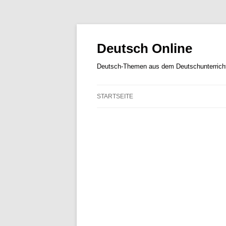
Zum
Inhalt
springen
Deutsch Online
Deutsch-Themen aus dem Deutschunterricht
STARTSEITE