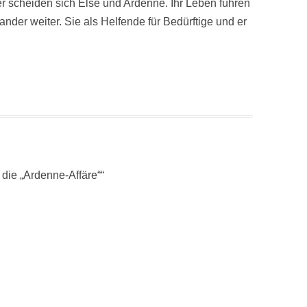
r scheiden sich Else und Ardenne. Ihr Leben führen
ander weiter. Sie als Helfende für Bedürftige und er
– die „Ardenne-Affäre“
“