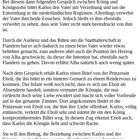
Bei diesem dann folgenden Gespräch zwischen König und
Königssohn bittet Karlos den Vater um Verzeihung und um die
Entsendung in die niederländischen Regionen. Allerdings verwehrt
der Vater ihm beide Ersuchen. Jedoch bleibt es ihm ebenfalls
verwehrt zu sehen, dass sein Vater recht stark beeindruckt von ihm
ist.
Durch die Audienz und das Bitten um die Statthalterschaft in
Flandern hat er sich dadurch zu einen beim Vater wieder etwas
beliebter gemacht, zum anderen aber auch die Position des Herzog
von Alba geschwächt, da dieser die Intention hat, ebenfalls nach
Flandern zu gehen. Davon erfährt Alba natürlich auch wenig später.
Nach dem Gespräch erhält Karlos einen Brief von der Prinzessin
Eboli, die ihn bittet in ein hinteres Gemach zu einem Rendezvous zu
kommen. Der Infant weiß noch nicht, dass es sich um Eboli als
Absenderin handelt, sondern vermutet die Königin, die nun
vielleicht doch seine Liebe erwidert und macht sich voller Vorfreude
auf in das genannte Zimmer. Dort angekommen findet er die
Prinzessin von Eboli vor, die ihm ihre Liebe offenbart. Karlos, völlig
enttäuscht, verletzt die Eboli sehr und nimmt ihr ein den König
kompromittierendes Billet weg. In diesem Zug erkennt Eboli auch,
dass Karlos die Königin liebt und schwört Rache.
Sie will den Betrug, die Beziehung zwischen Karlos und der