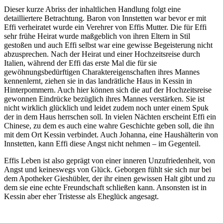
Dieser kurze Abriss der inhaltlichen Handlung folgt eine
detailliertere Betrachtung. Baron von Innstetten war bevor er mit
Effi verheiratet wurde ein Verehrer von Effis Mutter. Die für Effi
sehr frühe Heirat wurde maßgeblich von ihren Eltern in Stil
gestoßen und auch Effi selbst war eine gewisse Begeisterung nicht
abzusprechen. Nach der Heirat und einer Hochzeitsreise durch
Italien, während der Effi das erste Mal die für sie
gewöhnungsbedürftigen Charaktereigenschaften ihres Mannes
kennenlernt, ziehen sie in das landrätliche Haus in Kessin in
Hinterpommern. Auch hier können sich die auf der Hochzeitsreise
gewonnen Eindrücke bezüglich ihres Mannes verstärken. Sie ist
nicht wirklich glücklich und leidet zudem noch unter einem Spuk
der in dem Haus herrschen soll. In vielen Nächten erscheint Effi ein
Chinese, zu dem es auch eine wahre Geschichte geben soll, die ihn
mit dem Ort Kessin verbindet. Auch Johanna, eine Haushälterin von
Innstetten, kann Effi diese Angst nicht nehmen – im Gegenteil.
Effis Leben ist also geprägt von einer inneren Unzufriedenheit, von
Angst und keineswegs von Glück. Geborgen fühlt sie sich nur bei
dem Apotheker Gieshübler, der ihr einen gewissen Halt gibt und zu
dem sie eine echte Freundschaft schließen kann. Ansonsten ist in
Kessin aber eher Tristesse als Eheglück angesagt.