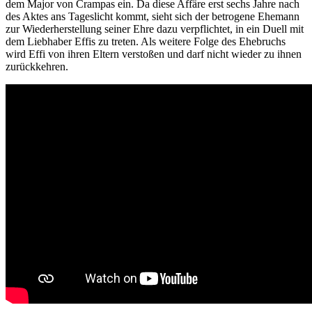
dem Major von Crampas ein. Da diese Affäre erst sechs Jahre nach
des Aktes ans Tageslicht kommt, sieht sich der betrogene Ehemann
zur Wiederherstellung seiner Ehre dazu verpflichtet, in ein Duell mit
dem Liebhaber Effis zu treten. Als weitere Folge des Ehebruchs
wird Effi von ihren Eltern verstoßen und darf nicht wieder zu ihnen
zurückkehren.